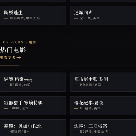
断桥逃生
迷城回声
臻彩画质/中国大陆
全18集/英国
热门电影
查看更多
谜案·档案7723
都市新主张·黎明
BD超清/韩国
HD高清/英国
寂静猎手·寒境特辑
樱花纪事·夏夜
1080P/法国
BD超清/英国
寒锋：贝加尔以北
边境：三号档案
4K臻彩/日本
BD超清/中国台湾