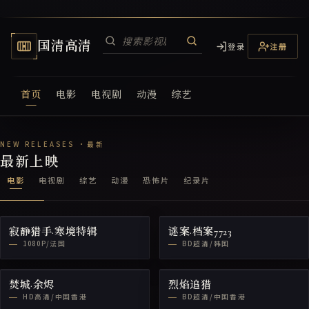
国清高清
登录
注册
首页
电影
电视剧
动漫
综艺
国清高清电视网
最新上映
电影
电视剧
综艺
动漫
恐怖片
纪录片
寂静猎手·寒境特辑
谜案·档案7723
1080P/法国
BD超清/韩国
焚城·余烬
烈焰追猎
HD高清/中国香港
BD超清/中国香港